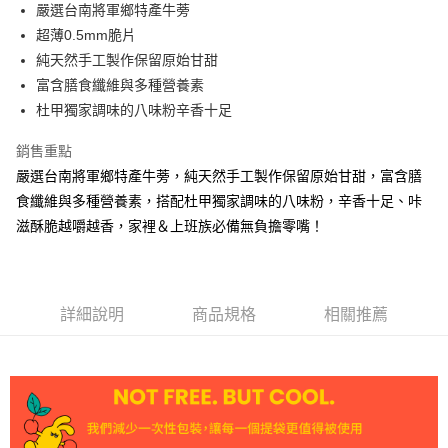
Apple Pay
嚴選台南將軍鄉特產牛蒡
超薄0.5mm脆片
悠遊付
純天然手工製作保留原始甘甜
Google Pay
富含膳食纖維與多種營養素
杜甲獨家調味的八味粉辛香十足
AFTEE先享後付
相關說明
銷售重點
【關於「AFTEE先享後付」】
嚴選台南將軍鄉特產牛蒡，純天然手工製作保留原始甘甜，富含膳
ATM付款
AFTEE先享後付是「在收到商品之後才付款」的支付方式。 讓您購物簡單
便利好安心！
食纖維與多種營養素，搭配杜甲獨家調味的八味粉，辛香十足、咔
貨到付款
１．簡單：不需註冊會員、不需綁卡、不需儲值。
滋酥脆越嚼越香，家裡＆上班族必備無負擔零嘴！
２．便利：只要手機號碼，簡訊認證，即可結帳。
３．安心：先確認商品／服務後，再付款。
運送方式
【「AFTEE先享後付」結帳流程】
全家取貨付款
１．於結帳方式選擇「AFTEE先享後付」後，將跳轉至「AFTEE先享後付」
詳細說明
商品規格
相關推薦
每筆NT$60，滿NT$1,000(含以上)免運費
結帳頁面，進行簡訊認證並確認金額後，即可完成結帳。
２．訂單成立數日內，您將收到繳費通知簡訊。
付款後全家取貨
３．收到繳費通知簡訊後14天內，點擊此簡訊中的連結，可透過四大超商／
ATM／網路銀行／等多元方式進行付款，方視為交易完成。
每筆NT$60，滿NT$1,000(含以上)免運費
※ 請注意：結帳手續完成當下不需立刻繳費，但若您需要取消訂單，請聯絡
購買商品的店家。未經商家同意取消之訂單仍視為有效，需透過AFTEE先享
7-11取貨付款
後付繳納相關費用。