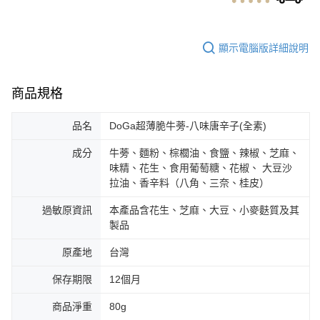
顯示電腦版詳細說明
商品規格
品名
DoGa超薄脆牛蒡-八味唐辛子(全素)
成分
牛蒡、麵粉、棕櫚油、食鹽、辣椒、芝麻、
味精、花生、食用葡萄糖、花椒、 大豆沙
拉油、香辛料（八角、三奈、桂皮）
過敏原資訊
本產品含花生、芝麻、大豆、小麥麩質及其
製品
原產地
台灣
保存期限
12個月
商品淨重
80g