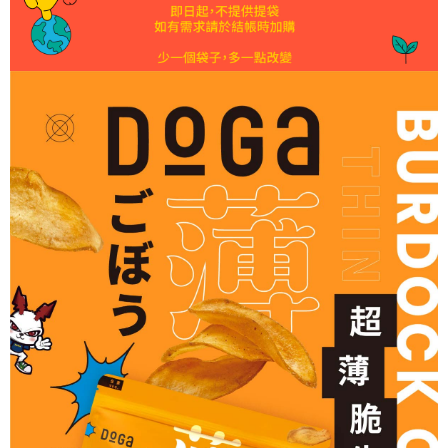
每筆NT$60，滿NT$1,000(含以上)免運費
※ 交易是否成功請以「AFTEE先享後付 」之結帳頁面顯示為準，若有關於
是否繳費成功／繳費後需取消欲退款等相關疑問，請聯繫「AFTEE先享後付
客戶支援中心」
https://netprotections.freshdesk.com/support/home
付款後7-11取貨
每筆NT$60，滿NT$1,000(含以上)免運費
【注意事項】
１．透過由恩沛科技股份有限公司提供之「AFTEE先享後付」服務完成之交
7-11取貨(快速到店)
易，需依本服務之必要範圍內提供個人資料，並將交易相關給付款項請求債
權轉讓予恩沛科技股份有限公司。
每筆NT$85，滿NT$1,200(含以上)免運費
２．關於個人資料處理事宜，請瀏覽以下網址：
https://aftee.tw/terms/#terms3
本島宅配
３．未成年的使用者請事先徵得法定代理人或監護人之同意方可使用
每筆NT$120，滿NT$1,500(含以上)免運費
「AFTEE先享後付」，若未經同意申辦者引起之損失，本公司不負相關責
任。
離島宅配
４．使用「AFTEE先享後付」時，將依據個別帳號之用戶狀況，依本公司即
時審查核予不同之上限額度；若仍有額度不足之情形，本公司將視審查結果
每筆NT$320，滿NT$2,000(含以上)免運費
請求用戶進行身份認證。
５．嚴禁一人註冊多個帳號或使用他人資訊註冊。若發現惡意使用之情形，
付款後DoGa門市自取
恩沛科技股份有限公司將有權停止該用戶之使用額度並採取法律行動。
免運費
付款後台南山上區工廠或DoGa安平門市自取(安平門市取杜甲商品
需7個工作天)
免運費