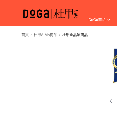
DoGa商品
首頁
杜甲A-Ma商品
杜甲全品項商品