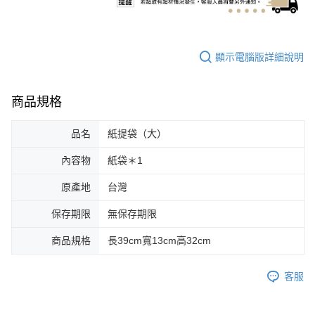
購買商品的店家。未經商家同意取消之訂單仍視為有效，需透過AFTEE先享
7-11取貨付款
後付繳納相關費用。
每筆NT$60，滿NT$1,000(含以上)免運費
※ 交易是否成功請以「AFTEE先享後付 」之結帳頁面顯示為準，若有關於
是否繳費成功／繳費後需取消欲退款等相關疑問，請聯繫「AFTEE先享後付
顯示電腦版詳細說明
客戶支援中心」
https://netprotections.freshdesk.com/support/home
付款後7-11取貨
每筆NT$60，滿NT$1,000(含以上)免運費
【注意事項】
１．透過由恩沛科技股份有限公司提供之「AFTEE先享後付」服務完成之交
商品規格
7-11取貨(快速到店)
易，需依本服務之必要範圍內提供個人資料，並將交易相關給付款項請求債
權轉讓予恩沛科技股份有限公司。
每筆NT$85，滿NT$1,200(含以上)免運費
品名
紙提袋（大）
２．關於個人資料處理事宜，請瀏覽以下網址：
https://aftee.tw/terms/#terms3
本島宅配
３．未成年的使用者請事先徵得法定代理人或監護人之同意方可使用
內容物
紙袋＊1
每筆NT$120，滿NT$1,500(含以上)免運費
「AFTEE先享後付」，若未經同意申辦者引起之損失，本公司不負相關責
任。
原產地
台灣
離島宅配
４．使用「AFTEE先享後付」時，將依據個別帳號之用戶狀況，依本公司即
時審查核予不同之上限額度；若仍有額度不足之情形，本公司將視審查結果
每筆NT$320，滿NT$2,000(含以上)免運費
保存期限
無保存期限
請求用戶進行身份認證。
５．嚴禁一人註冊多個帳號或使用他人資訊註冊。若發現惡意使用之情形，
付款後DoGa門市自取
商品規格
長39cm寬13cm高32cm
恩沛科技股份有限公司將有權停止該用戶之使用額度並採取法律行動。
免運費
客服
付款後台南山上區工廠或DoGa安平門市自取(安平門市取杜甲商品
需7個工作天)