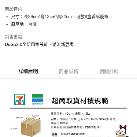
LINE Pay
商品特色
Apple Pay
尺寸：長39cm*寬13cm*高32cm，可放8盒香酥脆椒
原產地：台灣
悠遊付
銷售重點
Google Pay
DoGa2.0全新風格設計，潮流新登場
AFTEE先享後付
相關說明
【關於「AFTEE先享後付」】
ATM付款
AFTEE先享後付是「在收到商品之後才付款」的支付方式。 讓您購物簡單
詳細說明
商品規格
相關推薦
便利好安心！
貨到付款
１．簡單：不需註冊會員、不需綁卡、不需儲值。
２．便利：只要手機號碼，簡訊認證，即可結帳。
３．安心：先確認商品／服務後，再付款。
運送方式
【「AFTEE先享後付」結帳流程】
全家取貨付款
１．於結帳方式選擇「AFTEE先享後付」後，將跳轉至「AFTEE先享後付」
每筆NT$60，滿NT$1,000(含以上)免運費
結帳頁面，進行簡訊認證並確認金額後，即可完成結帳。
２．訂單成立數日內，您將收到繳費通知簡訊。
付款後全家取貨
３．收到繳費通知簡訊後14天內，點擊此簡訊中的連結，可透過四大超商／
ATM／網路銀行／等多元方式進行付款，方視為交易完成。
每筆NT$60，滿NT$1,000(含以上)免運費
※ 請注意：結帳手續完成當下不需立刻繳費，但若您需要取消訂單，請聯絡