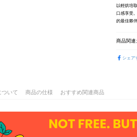
AFTEE
以輕烘培
説明
口感享受
一、 AF
ATM払い
1.お支払
的最佳夥
ドウが表
代金引換
2.SMS
3.注文す
商品関連
す。
4.ご注文
配送方法
DoGa商品
員の場合は
シェア
5.商品受
全家取貨
DoGa商品
たはアプリ
配送毎にNT
ングでお
付款後全
代金納付期
プリをダウ
配送毎にNT
について
商品の仕様
おすすめ関連商品
以内まで
7-11取貨
お支払期限
配送毎にNT
もとに計算
期限を延
（例：予
付款後7-1
の有無に関
配送毎にNT
二、支払