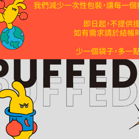
7-11取貨
1.初回 
き、限度
配送毎にNT
2.決済金額
3.現在、
本島宅配
配送毎にNT
三、利用規
プロテクシ
離島宅配
します。
文者の氏
配送毎にNT
これに限ら
されます。
付款後Do
AFTEE
送料無料
明』をご
付款後台南
AFTEE
なります。
需7個工作
延滞納金
送料無料
後見人の同
貨到付款
個人情報
を行使し
配送毎にNT
cs_tw@netp
を、必要な
順豐速運(
AFTEE
意いただ