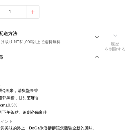
配送方法
け取り NT$1,000以上で送料無料
履歴
を削除する
方法
徴
カード1回払い
店頭代金引換
徴
香Q黑米，清爽堅果香
濃郁黑糖，甘甜芝麻香
cm±0.5%
t
宜下午茶點、追劇必備良伴
y
ポイント
與美味的路上，DoGa米香酥酥讓您體驗全新的風味。