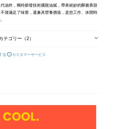
代金後払い
取代油炸，獨特膨發技術擺脫油膩，帶來絕妙的酥脆香甜
。不僅滿足了味蕾，還兼具營養價值，是您工作、休閒時
TEE代金後払いについて
い方法でAFTEE代金後払いを選択すると、携帯電話認証ウィン
伴。
示されます。
で認証してお支払い手続を進めてください。
るときのお支払いは不要です。商品はご指定の住所に配送されま
カテゴリー（2）
が完了すると、携帯に支払い通知のSMSが届きます。アプリ会
DoGa全品項商品
、AFTEE アプリプッシュ通知が届きます。
する
カスタマーサービス
け取り時のお支払いは不要です。商品を確かめてから、SMSま
付款
休閒零食
の通知に従って、4大コンビニ、またはATM/オンラインバンキ
$60、NT$1,000以上で送料無料
支払いください。
家取貨
限は最短で 14 日以内ですので、ご注意ください。AFTEE ア
ンロードして AFTEE 会員になるとお支払い期限を最長 45 日
$60、NT$1,000以上で送料無料
延長できます。
付款
は、ショップが請求した期日と、AFTEEで延長できる日数を
$60、NT$1,000以上で送料無料
されます。AFTEEで注文すると、商品を受け取るまで支払い
長できますが、商品を期限内に受け取れない場合があります
約商品や商品到着日が比較的遅い商品）。そのため、商品到着
1取貨
わらず、AFTEEで指定された期限内にお支払いください。
$60、NT$1,000以上で送料無料
い限度額