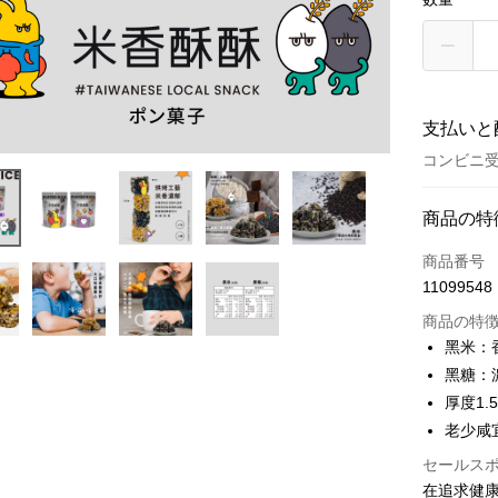
支払いと
コンビニ受
お支払い
商品の特
クレジット
商品番号
11099548
コンビニ
商品の特
LINE Pay
黑米：
黑糖：
Apple Pay
厚度1.5
Easy Walle
老少咸
Google Pa
セールス
在追求健康