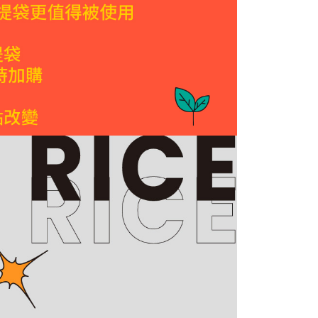
(快速到店)
AFTEEを ご利用の際に、認証結果及び当社の審査の結果に基づ
額が設定されます。
$85、NT$1,200以上で送料無料
は最低NT$20です。
台湾の会員のみご利用いただけます。
$120、NT$1,500以上で送料無料
約「AFTEE代金後払い」（以下当サービスという）はネット
ョンズ（以下 AFTEE という）が提供し、AFTEEが代金を徴収
当サービスご利用の際に提供しなければならない個人情報（注
名、電話番号、受取人の氏名、電話番号、受取人住所を含むが
$320、NT$2,000以上で送料無料
ない）は、AFTEEに渡され当サービスで必要な範囲内で利用
AFTEEの個人情報の収集、処理、利用について、詳細は
Ga門市自取
公式ホームページの『個人情報の収集、処理及び利用に関する声
参照ください（
https://aftee.tw/privacypolicy/
）。
山上區工廠或DoGa安平門市自取(安平門市取杜甲商品
の初回ご利用の際に、審査を通過すれば、最高額がNT$10,000に
支払い期限を過ぎた場合、その金額に基づいて年利20%の遅
天)
が加算されます。未成年の利用者は、事前に法定代理人または
意を得ればAFTEEをご利用いただけます。
の処理、利用について疑問がある、または関連する法律の権利
たい場合は、ネットプロテクションズ
$150、NT$2,000以上で送料無料
rotections.co.jp
にご連絡ください。上記に示した個人情報
購入注文書とあわせてAFTEEにご提供いただく、または
港澳限定)
送料を確認
にあなたの個人情報の収集、処理、利用を許可することににご同
けない場合は、当サービスを選択しないでください。