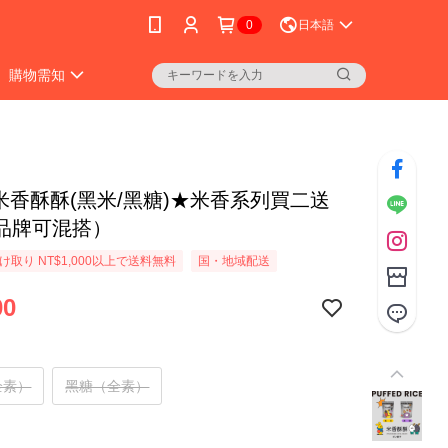
0
日本語
購物需知
 米香酥酥(黑米/黑糖)★米香系列買二送
品牌可混搭）
取り NT$1,000以上で送料無料
国・地域配送
00
全素）
黑糖（全素）