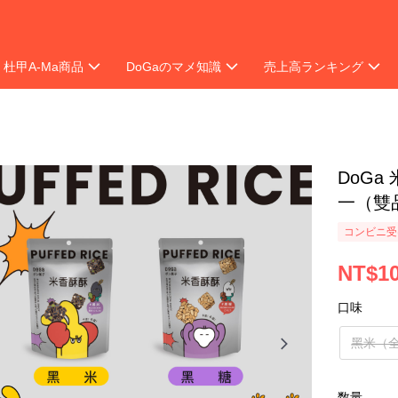
杜甲A-Ma商品
DoGaのマメ知識
売上高ランキング
ンペーン
DoGa
一（雙
コンビニ受け
NT$1
口味
黑米（
数量