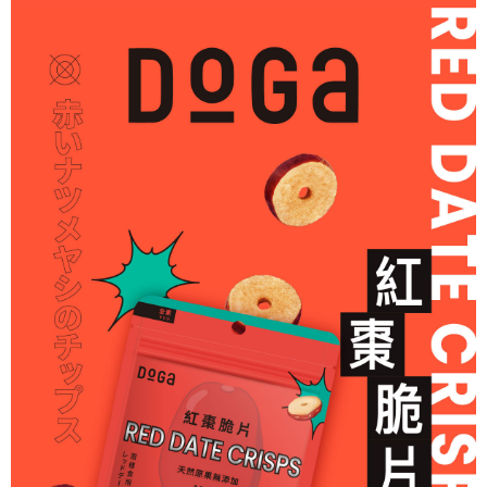
是否繳費成功／繳費後需取消欲退款等相關疑問，請聯繫「AFTEE先享後付
客戶支援中心」
https://netprotections.freshdesk.com/support/home
付款後7-11取貨
每筆NT$60，滿NT$1,000(含以上)免運費
【注意事項】
１．透過由恩沛科技股份有限公司提供之「AFTEE先享後付」服務完成之交
7-11取貨(快速到店)
易，需依本服務之必要範圍內提供個人資料，並將交易相關給付款項請求債
權轉讓予恩沛科技股份有限公司。
每筆NT$85，滿NT$1,200(含以上)免運費
２．關於個人資料處理事宜，請瀏覽以下網址：
https://aftee.tw/terms/#terms3
本島宅配
３．未成年的使用者請事先徵得法定代理人或監護人之同意方可使用
每筆NT$120，滿NT$1,500(含以上)免運費
「AFTEE先享後付」，若未經同意申辦者引起之損失，本公司不負相關責
任。
離島宅配
４．使用「AFTEE先享後付」時，將依據個別帳號之用戶狀況，依本公司即
時審查核予不同之上限額度；若仍有額度不足之情形，本公司將視審查結果
每筆NT$320，滿NT$2,000(含以上)免運費
請求用戶進行身份認證。
５．嚴禁一人註冊多個帳號或使用他人資訊註冊。若發現惡意使用之情形，
付款後DoGa門市自取
恩沛科技股份有限公司將有權停止該用戶之使用額度並採取法律行動。
免運費
付款後台南山上區工廠或DoGa安平門市自取(安平門市取杜甲商品
需7個工作天)
免運費
貨到付款