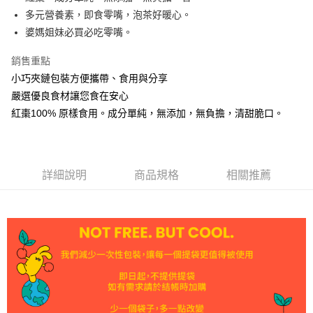
多元營養素，即食零嘴，泡茶好暖心。
悠遊付
婆媽姐妹必買必吃零嘴。
Google Pay
銷售重點
AFTEE先享後付
小巧夾鏈包裝方便攜帶、食用與分享
相關說明
嚴選優良食材讓您食在安心
【關於「AFTEE先享後付」】
紅棗100% 原樣食用。成分單純，無添加，無負擔，清甜脆口。
ATM付款
AFTEE先享後付是「在收到商品之後才付款」的支付方式。 讓您購物簡單
便利好安心！
貨到付款
１．簡單：不需註冊會員、不需綁卡、不需儲值。
２．便利：只要手機號碼，簡訊認證，即可結帳。
３．安心：先確認商品／服務後，再付款。
運送方式
詳細說明
商品規格
相關推薦
【「AFTEE先享後付」結帳流程】
全家取貨付款
１．於結帳方式選擇「AFTEE先享後付」後，將跳轉至「AFTEE先享後付」
每筆NT$60，滿NT$1,000(含以上)免運費
結帳頁面，進行簡訊認證並確認金額後，即可完成結帳。
２．訂單成立數日內，您將收到繳費通知簡訊。
付款後全家取貨
３．收到繳費通知簡訊後14天內，點擊此簡訊中的連結，可透過四大超商／
ATM／網路銀行／等多元方式進行付款，方視為交易完成。
每筆NT$60，滿NT$1,000(含以上)免運費
※ 請注意：結帳手續完成當下不需立刻繳費，但若您需要取消訂單，請聯絡
購買商品的店家。未經商家同意取消之訂單仍視為有效，需透過AFTEE先享
7-11取貨付款
後付繳納相關費用。
每筆NT$60，滿NT$1,000(含以上)免運費
※ 交易是否成功請以「AFTEE先享後付 」之結帳頁面顯示為準，若有關於