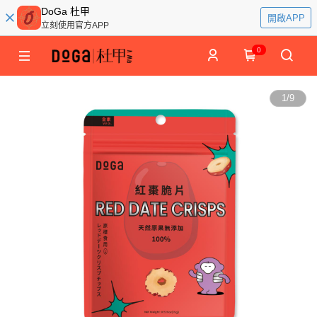
DoGa 杜甲
開啟APP
立刻使用官方APP
0
1
/
9