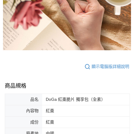
顯示電腦版詳細說明
商品規格
品名
DoGa 紅棗脆片 獨享包（全素）
內容物
紅棗
成份
紅棗
原產地
中國