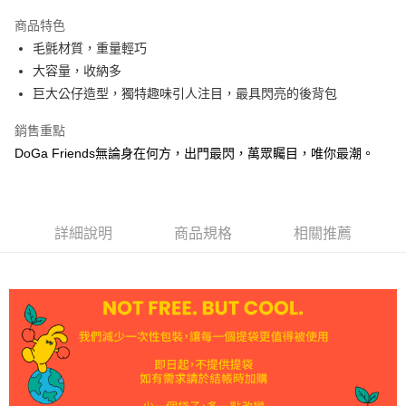
Apple Pay
商品特色
悠遊付
毛氈材質，重量輕巧
大容量，收納多
Google Pay
巨大公仔造型，獨特趣味引人注目，最具閃亮的後背包
AFTEE先享後付
銷售重點
相關說明
DoGa Friends無論身在何方，出門最閃，萬眾矚目，唯你最潮。
【關於「AFTEE先享後付」】
ATM付款
AFTEE先享後付是「在收到商品之後才付款」的支付方式。 讓您購物簡單
便利好安心！
貨到付款
１．簡單：不需註冊會員、不需綁卡、不需儲值。
２．便利：只要手機號碼，簡訊認證，即可結帳。
詳細說明
商品規格
相關推薦
３．安心：先確認商品／服務後，再付款。
運送方式
【「AFTEE先享後付」結帳流程】
本島宅配
１．於結帳方式選擇「AFTEE先享後付」後，將跳轉至「AFTEE先享後付」
每筆NT$120，滿NT$1,500(含以上)免運費
結帳頁面，進行簡訊認證並確認金額後，即可完成結帳。
２．訂單成立數日內，您將收到繳費通知簡訊。
付款後DoGa門市自取
３．收到繳費通知簡訊後14天內，點擊此簡訊中的連結，可透過四大超商／
ATM／網路銀行／等多元方式進行付款，方視為交易完成。
免運費
※ 請注意：結帳手續完成當下不需立刻繳費，但若您需要取消訂單，請聯絡
購買商品的店家。未經商家同意取消之訂單仍視為有效，需透過AFTEE先享
付款後台南山上區工廠或DoGa安平門市自取(安平門市取杜甲商品
後付繳納相關費用。