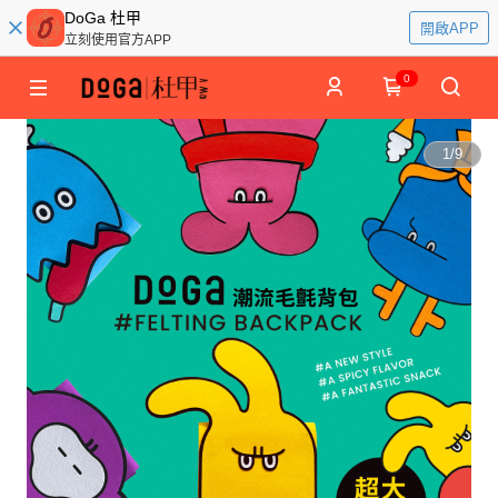
DoGa 杜甲
開啟APP
立刻使用官方APP
0
1
/
9